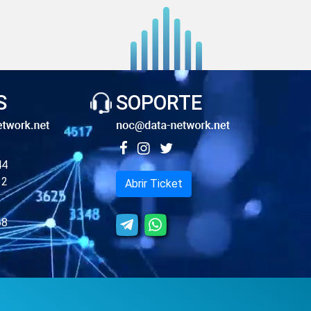
S
SOPORTE
44
32
Abrir Ticket
68