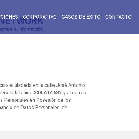
(A
UCIONES
CORPORATIVO
CASOS DE ÉXITO
CONTACTO
 NETWORK
gemos tu información
lio el ubicado en la calle José Antonio
mero telefónico
3385261632
y el correo
os Personales en Posesión de los
 manejo de Datos Personales, de