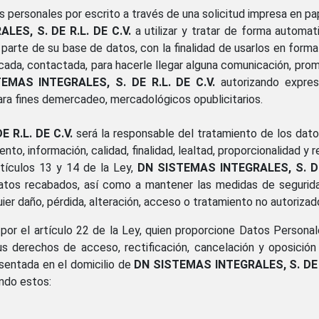
 personales por escrito a través de una solicitud impresa en pap
ES, S. DE R.L. DE C.V.
a utilizar y tratar de forma automat
parte de su base de datos, con la finalidad de usarlos en forma 
icada, contactada, para hacerle llegar alguna comunicación, pro
EMAS INTEGRALES, S. DE R.L. DE C.V.
autorizando expre
ara fines demercadeo, mercadológicos opublicitarios.
 R.L. DE C.V.
será la responsable del tratamiento de los dato
iento, información, calidad, finalidad, lealtad, proporcionalidad y
tículos 13 y 14 de la Ley,
DN SISTEMAS INTEGRALES, S. DE 
datos recabados, así como a mantener las medidas de seguridad
er daño, pérdida, alteración, acceso o tratamiento no autorizado
 por el artículo 22 de la Ley, quien proporcione Datos Persona
us derechos de acceso, rectificación, cancelación y oposición
esentada en el domicilio de
DN SISTEMAS INTEGRALES, S. DE R
endo estos: