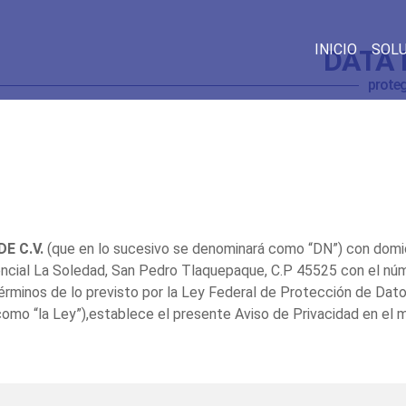
INICIO
SOL
DATA
prote
E C.V.
(que en lo sucesivo se denominará como “DN”) con domici
ncial La Soledad, San Pedro Tlaquepaque, C.P 45525 con el nú
érminos de lo previsto por la Ley Federal de Protección de Dat
como “la Ley”),establece el presente Aviso de Privacidad en el