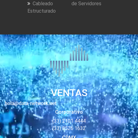
Cableado
de Servidores
Estructurado
VENTAS
Corporativo
(33) 2101 4444
(33) 8526 1632
CDMX