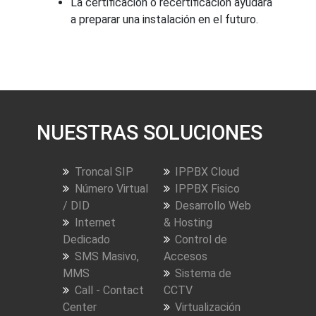
La certificación o recertificación ayudará
a preparar una instalación en el futuro.
NUESTRAS SOLUCIONES
Troncal SIP
IPPBX Cloud
Número Virtual
IPPBX Fisico
/ DID
Desarrollo Web
Internet
& Hosting
Dedicado
Control de
SMS Masivo,
Accesos
MMS
Sistema de
Call - Contact
CCTV
Center
Virtualización